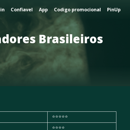
in
Confiavel
App
Codigo promocional
PinUp
adores Brasileiros
⭐️⭐️⭐️⭐️⭐️
⭐️⭐️⭐️⭐️