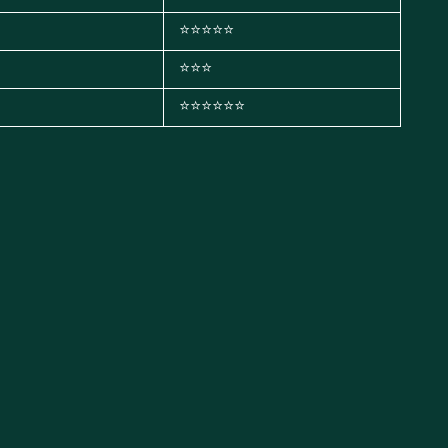
⭐️⭐️⭐️⭐️⭐️
⭐️⭐️⭐️
️⭐⭐️⭐️⭐️⭐️⭐️