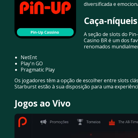
diversificada e emocion
Caça-níqueis
A seção de slots do Pi
Casino BR é um dos fav
renomados mundialmen
NetEnt
Play'n GO
Pragmatic Play
Os jogadores têm a opção de escolher entre slots clá
Starburst estão à sua disposição para uma experiênc
Jogos ao Vivo