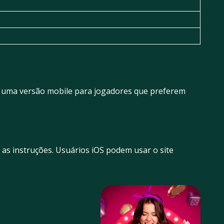
 uma versão mobile para jogadores que preferem
iga as instruções. Usuários iOS podem usar o site