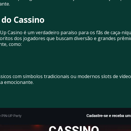
ante.
 do Cassino
n-Up Casino é um verdadeiro paraíso para os fãs de caça-ní
oritos dos jogadores que buscam diversão e grandes prêmi
te, como:
ssicos com símbolos tradicionais ou modernos slots de víde
ia emocionante.