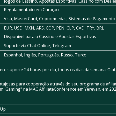
Jogos de Cassino, Apostas Esportivas, Cassino com Deale
Regulamentado em Curaçao
Visa, MasterCard, Criptomoedas, Sistemas de Pagamento
EUR, USD, MXN, ARS, COP, PEN, CLP, CAD, TRY, BRL
Disponível para o Cassino e Apostas Esportivas
Suporte via Chat Online, Telegram
Espanhol, Inglês, Português, Russo, Turco
ece suporte 24 horas por dia, todos os dias da semana. O at
vantajosas para cooperação através do seu programa de afili
m iGaming" na MAC AffiliateConference em Yerevan, em 2024
 Up