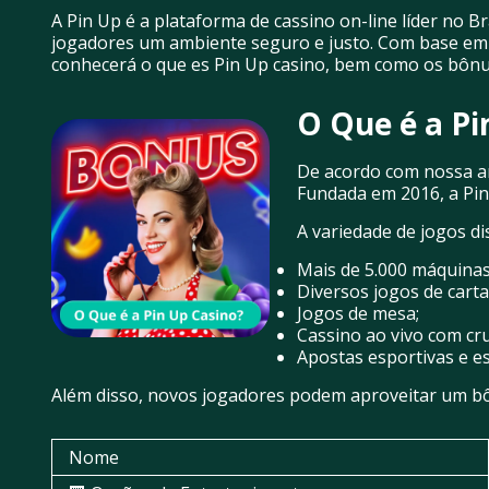
A
Pin Up
é a plataforma de cassino on-line líder no B
jogadores um ambiente seguro e justo. Com base em n
conhecerá o que es Pin Up casino, bem como os bôn
O Que é a Pi
De acordo com nossa an
Fundada em 2016, a Pin
A variedade de jogos d
Mais de 5.000 máquinas
Diversos jogos de carta
Jogos de mesa;
Cassino ao vivo com cru
Apostas esportivas e es
Além disso, novos jogadores podem aproveitar um bôn
Nome