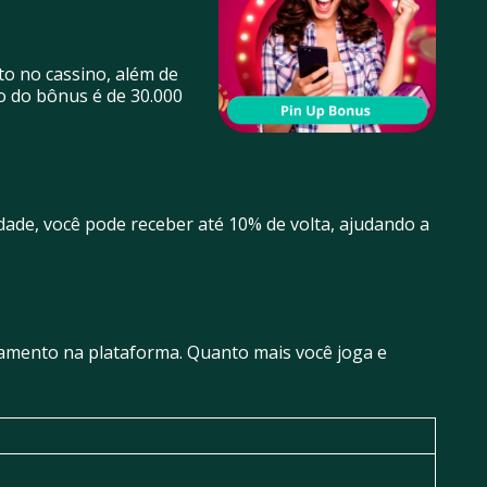
o no cassino, além de
o do bônus é de 30.000
ade, você pode receber até 10% de volta, ajudando a
jamento na plataforma. Quanto mais você joga e